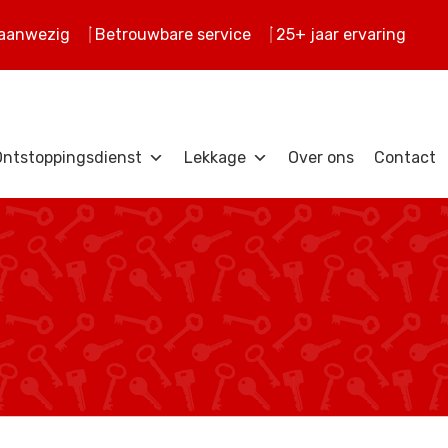
 aanwezig
Betrouwbare service
25+ jaar ervaring
Ontstoppingsdienst
Lekkage
Over ons
Contact