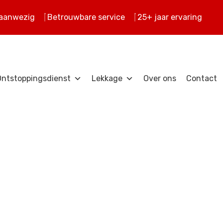
 aanwezig
Betrouwbare service
25+ jaar ervaring
Ontstoppingsdienst
Lekkage
Over ons
Contact