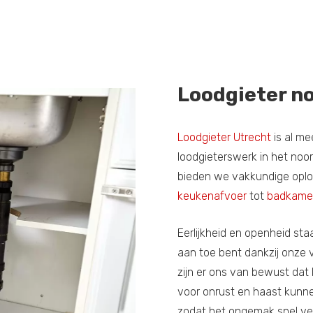
Loodgieter no
Loodgieter Utrecht
is al me
loodgieterswerk in het noor
bieden we vakkundige oplos
keukenafvoer
tot
badkamer
Eerlijkheid en openheid st
aan toe bent dankzij onze 
zijn er ons van bewust dat 
voor onrust en haast kunn
zodat het ongemak snel ver