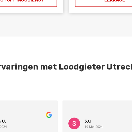
rvaringen met Loodgieter Utrec
a U.
S.u
 2024
19 Mei 2024