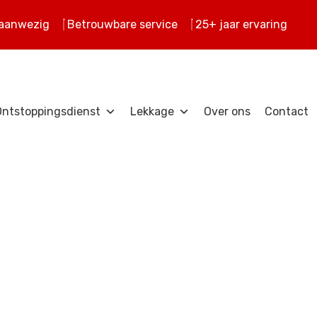
 aanwezig
Betrouwbare service
25+ jaar ervaring
Ontstoppingsdienst
Lekkage
Over ons
Contact