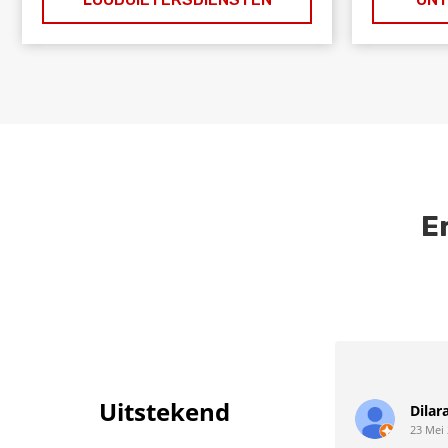
E
 Uitstekend 
Dilar
23 Mei