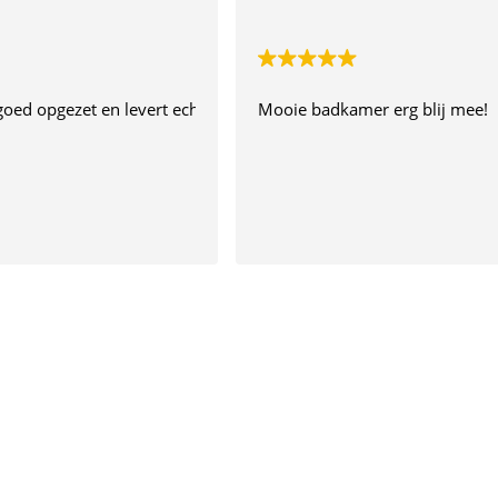
s goed opgezet en levert echt spoed werk! Daarom laat ik deze revi
Mooie badkamer erg blij mee!